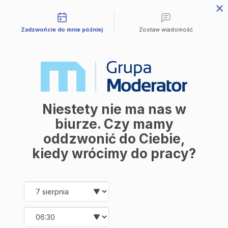
Możliwości kontaktu
Zadzwońcie do mnie później
Zostaw wiadomość
Sprzedane
I - MPZ I 14
Industria
Niestety nie ma nas w
biurze. Czy mamy
MPZ I 14
III kw 2026
oddzwonić do Ciebie,
Numer
Data oddania
kiedy wrócimy do pracy?
Prospekt
Date and time slection for sch
Wybierz datę
Wybierz godzinę