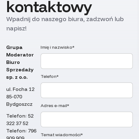
kontaktowy
Wpadnij do naszego biura, zadzwoń lub
napisz!
Grupa
Imię i nazwisko*
Moderator
Biuro
Sprzedaży
Telefon*
sp. z o.o.
ul. Focha 12
85-070
Bydgoszcz
Adres e-mail*
Telefon:
52
322 37 52
Telefon:
796
Temat wiadomości*
909 909