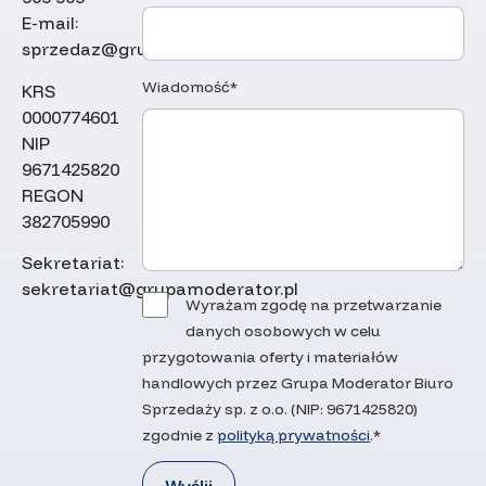
E-mail:
sprzedaz@grupamoderator.pl
Wiadomość*
KRS
0000774601
NIP
9671425820
REGON
382705990
Sekretariat:
sekretariat@grupamoderator.pl
Wyrażam zgodę na przetwarzanie
danych osobowych w celu
przygotowania oferty i materiałów
handlowych przez Grupa Moderator Biuro
Sprzedaży sp. z o.o. (NIP: 9671425820)
zgodnie z
polityką prywatności
.*