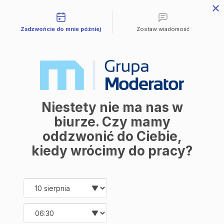
Możliwości kontaktu
Zadzwońcie do mnie później
Zostaw wiadomość
Dostępne
KL A 4.3
Ceramika
Niestety nie ma nas w
biurze. Czy mamy
KL A 4.3
II kw 2025
oddzwonić do Ciebie,
Numer
Data oddania
kiedy wrócimy do pracy?
2
1.57 m
4
Powierzchnia
Piętro
Date and time slection for sch
Wybierz datę
2
10 990 zł
7 000 zł/m
2
Cena
Cena za m
Wybierz godzinę