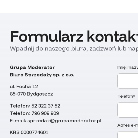
Formularz konta
Wpadnij do naszego biura, zadzwoń lub nap
Grupa Moderator
Imię i na
Biuro Sprzedaży sp. z o.o.
ul. Focha 12
85-070 Bydgoszcz
Telefon*
Telefon:
52 322 37 52
Telefon:
796 909 909
E-mail:
sprzedaz@grupamoderator.pl
Adres e-m
KRS 0000774601