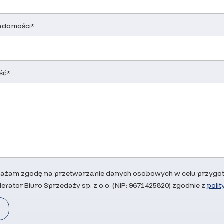
adomości*
ść*
ażam zgodę na przetwarzanie danych osobowych w celu przygoto
erator Biuro Sprzedaży sp. z o.o. (NIP: 9671425820) zgodnie z
poli