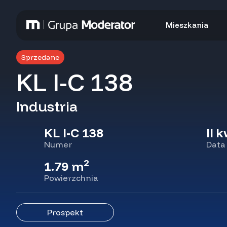
Mieszkania
Sprzedane
KL I-C 138
Industria
KL I-C 138
II 
Numer
Data
2
1.79 m
Powierzchnia
Prospekt