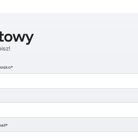
ktowy
isz!
zwisko*
ail*