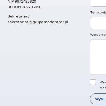
NIP 9671425820
REGON 382705990
Temat wi
Sekretariat:
sekretariat@grupamoderator.pl
Wiadomo
Wyr
Mod