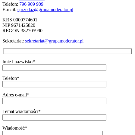
Telefon:
796 909 909
E-mail:
sprzedaz@grupamoderator.pl
KRS 0000774601
NIP 9671425820
REGON 382705990
Sekretariat:
sekretariat@grupamoderator.pl
Imię i nazwisko*
Telefon*
Adres e-mail*
Temat wiadomości*
Wiadomość*