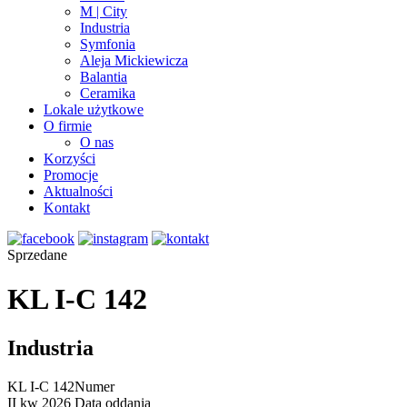
M | City
Industria
Symfonia
Aleja Mickiewicza
Balantia
Ceramika
Lokale użytkowe
O firmie
O nas
Korzyści
Promocje
Aktualności
Kontakt
Sprzedane
KL I-C 142
Industria
KL I-C 142
Numer
II kw 2026
Data oddania