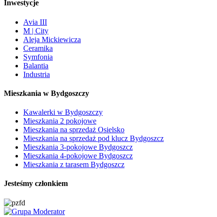
Inwestycje
Avia III
M | City
Aleja Mickiewicza
Ceramika
Symfonia
Balantia
Industria
Mieszkania w Bydgoszczy
Kawalerki w Bydgoszczy
Mieszkania 2 pokojowe
Mieszkania na sprzedaż Osielsko
Mieszkania na sprzedaż pod klucz Bydgoszcz
Mieszkania 3-pokojowe Bydgoszcz
Mieszkania 4-pokojowe Bydgoszcz
Mieszkania z tarasem Bydgoszcz
Jesteśmy członkiem