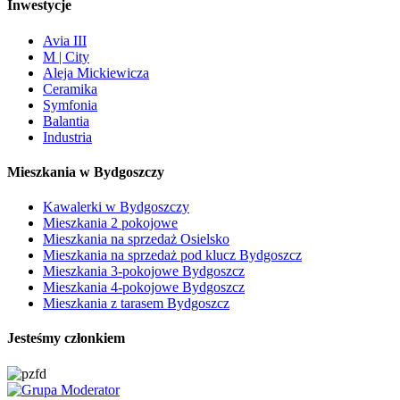
Inwestycje
Avia III
M | City
Aleja Mickiewicza
Ceramika
Symfonia
Balantia
Industria
Mieszkania w Bydgoszczy
Kawalerki w Bydgoszczy
Mieszkania 2 pokojowe
Mieszkania na sprzedaż Osielsko
Mieszkania na sprzedaż pod klucz Bydgoszcz
Mieszkania 3-pokojowe Bydgoszcz
Mieszkania 4-pokojowe Bydgoszcz
Mieszkania z tarasem Bydgoszcz
Jesteśmy członkiem