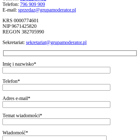
Telefon:
796 909 909
E-mail:
sprzedaz@grupamoderator.pl
KRS 0000774601
NIP 9671425820
REGON 382705990
Sekretariat:
sekretariat@grupamoderator.pl
Imię i nazwisko*
Telefon*
Adres e-mail*
Temat wiadomości*
Wiadomość*