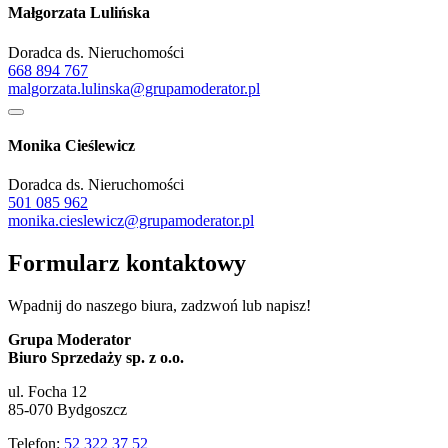
Małgorzata Lulińska
Doradca ds. Nieruchomości
668 894 767
malgorzata.lulinska@grupamoderator.pl
Monika Cieślewicz
Doradca ds. Nieruchomości
501 085 962
monika.cieslewicz@grupamoderator.pl
Formularz kontaktowy
Wpadnij do naszego biura, zadzwoń lub napisz!
Grupa Moderator
Biuro Sprzedaży sp. z o.o.
ul. Focha 12
85-070 Bydgoszcz
Telefon:
52 322 37 52