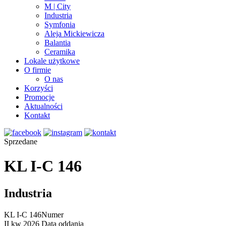
M | City
Industria
Symfonia
Aleja Mickiewicza
Balantia
Ceramika
Lokale użytkowe
O firmie
O nas
Korzyści
Promocje
Aktualności
Kontakt
Sprzedane
KL I-C 146
Industria
KL I-C 146
Numer
II kw 2026
Data oddania