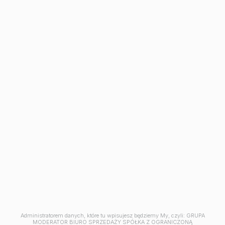
Inwestycje
Avia III
M | City
Aleja Mickiewicza
Ceramika
Symfonia
Balantia
Industria
Mieszkania w Bydgoszczy
Kawalerki w Bydgoszczy
Mieszkania 2 pokojowe
Mieszkania na sprzedaż Osielsko
Mieszkania na sprzedaż pod klucz Bydgoszcz
Mieszkania 3-pokojowe Bydgoszcz
Mieszkania 4-pokojowe Bydgoszcz
Mieszkania z tarasem Bydgoszcz
Jesteśmy członkiem
Administratorem danych, które tu wpisujesz będziemy My, czyli: GRUPA
MODERATOR BIURO SPRZEDAŻY SPÓŁKA Z OGRANICZONĄ