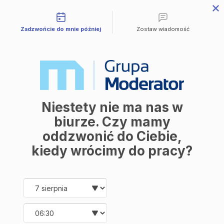
Możliwości kontaktu
Przejdź do treści
Zadzwońcie do mnie później
Zostaw wiadomość
Mieszkania
Wszystkie mieszkania
Avia 3
M | City
Industria
Symfonia
Aleja Mickiewicza
Balantia
Niestety nie ma nas w
Ceramika
Lokale użytkowe
biurze. Czy mamy
O firmie
oddzwonić do Ciebie,
O nas
Korzyści
kiedy wrócimy do pracy?
Promocje
Aktualności
Kontakt
Date and time slection for sch
Wybierz datę
Mieszkania
Wybierz godzinę
Wszystkie mieszkania
Avia 3