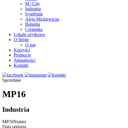
M | City
Industria
Symfonia
Aleja Mickiewicza
Balantia
Ceramika
Lokale użytkowe
O firmie
O nas
Korzyści
Promocje
Aktualności
Kontakt
Sprzedane
MP16
Industria
MP16
Numer
Data oddania