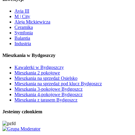
Avia III
M | City
Aleja Mickiewicza
Ceramika
Symfonia
Balantia
Industria
Mieszkania w Bydgoszczy
Kawalerki w Bydgoszczy
Mieszkania 2 pokojowe
Mieszkania na sprzedaż Osielsko
Mieszkania na sprzedaż pod klucz Bydgoszcz
Mieszkania 3-pokojowe Bydgoszcz
Mieszkania 4-pokojowe Bydgoszcz
Mieszkania z tarasem Bydgoszcz
Jesteśmy członkiem