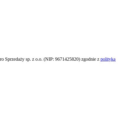
o Sprzedaży sp. z o.o. (NIP: 9671425820) zgodnie z
polityką