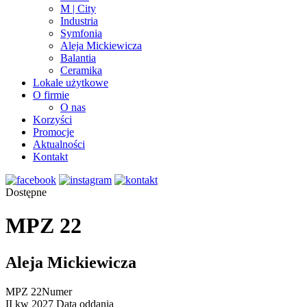
M | City
Industria
Symfonia
Aleja Mickiewicza
Balantia
Ceramika
Lokale użytkowe
O firmie
O nas
Korzyści
Promocje
Aktualności
Kontakt
Dostępne
MPZ 22
Aleja Mickiewicza
MPZ 22
Numer
II kw 2027
Data oddania