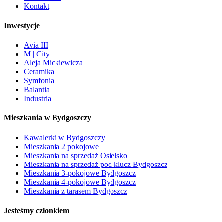
Kontakt
Inwestycje
Avia III
M | City
Aleja Mickiewicza
Ceramika
Symfonia
Balantia
Industria
Mieszkania w Bydgoszczy
Kawalerki w Bydgoszczy
Mieszkania 2 pokojowe
Mieszkania na sprzedaż Osielsko
Mieszkania na sprzedaż pod klucz Bydgoszcz
Mieszkania 3-pokojowe Bydgoszcz
Mieszkania 4-pokojowe Bydgoszcz
Mieszkania z tarasem Bydgoszcz
Jesteśmy członkiem