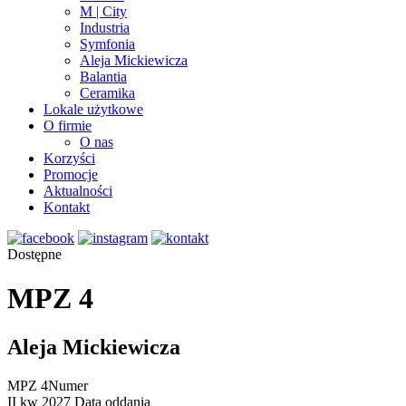
M | City
Industria
Symfonia
Aleja Mickiewicza
Balantia
Ceramika
Lokale użytkowe
O firmie
O nas
Korzyści
Promocje
Aktualności
Kontakt
Dostępne
MPZ 4
Aleja Mickiewicza
MPZ 4
Numer
II kw 2027
Data oddania