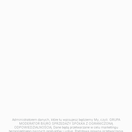
Avia III
M | City
Aleja Mickiewicza
Ceramika
Symfonia
Balantia
Industria
Mieszkania w Bydgoszczy
Kawalerki w Bydgoszczy
Mieszkania 2 pokojowe
Mieszkania na sprzedaż Osielsko
Mieszkania na sprzedaż pod klucz Bydgoszcz
Mieszkania 3-pokojowe Bydgoszcz
Mieszkania 4-pokojowe Bydgoszcz
Mieszkania z tarasem Bydgoszcz
Jesteśmy członkiem
Administratorem danych, które tu wpisujesz będziemy My, czyli: GRUPA
MODERATOR BIURO SPRZEDAŻY SPÓŁKA Z OGRANICZONĄ
ODPOWIEDZIALNOŚCIĄ. Dane będą przetwarzane w celu marketingu
bezpośredniego naszych produktów i usług. Podstawą prawną przetwarzania
© 2026 Grupa Moderator