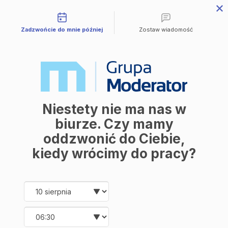
Możliwości kontaktu
Przejdź do treści
Zadzwońcie do mnie później
Zostaw wiadomość
Mieszkania
Wszystkie mieszkania
Avia III
M | City
Industria
Symfonia
Aleja Mickiewicza
Balantia
Niestety nie ma nas w
Ceramika
Lokale użytkowe
biurze. Czy mamy
O firmie
oddzwonić do Ciebie,
O nas
Korzyści
kiedy wrócimy do pracy?
Promocje
Aktualności
Kontakt
Date and time slection for sch
Wybierz datę
Mieszkania
Wybierz godzinę
Wszystkie mieszkania
Avia III