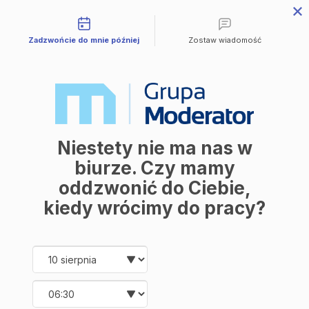
Możliwości kontaktu
Przejdź do treści
Zadzwońcie do mnie później
Zostaw wiadomość
Mieszkania
Wszystkie mieszkania
Avia III
M | City
Industria
Symfonia
Aleja Mickiewicza
Balantia
Niestety nie ma nas w
Ceramika
Lokale użytkowe
biurze. Czy mamy
O firmie
oddzwonić do Ciebie,
O nas
Korzyści
kiedy wrócimy do pracy?
Promocje
Aktualności
Kontakt
Date and time slection for sch
Wybierz datę
Mieszkania
Wybierz godzinę
Wszystkie mieszkania
Avia III