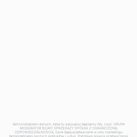
Avia III
M | City
Aleja Mickiewicza
Ceramika
Symfonia
Balantia
Industria
Mieszkania w Bydgoszczy
Kawalerki w Bydgoszczy
Mieszkania 2 pokojowe
Mieszkania na sprzedaż Osielsko
Mieszkania na sprzedaż pod klucz Bydgoszcz
Mieszkania 3-pokojowe Bydgoszcz
Mieszkania 4-pokojowe Bydgoszcz
Mieszkania z tarasem Bydgoszcz
Jesteśmy członkiem
Administratorem danych, które tu wpisujesz będziemy My, czyli: GRUPA
MODERATOR BIURO SPRZEDAŻY SPÓŁKA Z OGRANICZONĄ
ODPOWIEDZIALNOŚCIĄ. Dane będą przetwarzane w celu marketingu
bezpośredniego naszych produktów i usług. Podstawą prawną przetwarzania
© 2026 Grupa Moderator