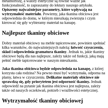
metamorfozę, a walory estetyczne są równie ważne jak
funkcjonalność, to zapraszamy do lektury naszego artykułu.
Opiszemy najważniejsze parametry, które wpływają na
wytrzymałość materiału
. Powiemy, jaka tkanina obiciowa jest
odpowiednia do domu, w którym mieszkają zwierzęta i czym
kierować się gdy wybieramy materiał na kanapę.
Najlepsze tkaniny obiciowe
Dobry materiał obiciowy na meble tapicerowane, powinien spełniać
kilka warunków, do najważniejszych należą:
łatwość czyszczenia,
skład i odpowiednia gramatura tkaniny
. Jednak to, jakie tkaniny
obiciowe będą dla nas najlepsze, zależy także od funkcji, jaką mają
pełnić meble tapicerowane w naszym mieszkaniu.
Jaka tkanina obiciowa będzie odpowiednia na kanapę,
z której
korzysta cała rodzina? Na pewno musi być wytrzymała, odporna na
plamy, łatwa w czyszczeniu.
Delikatne materiały obiciowe nie
sprawdzą się, gdy priorytetem jest odporność tkaniny.
Jednak
odpowiedź na pytanie jak tkanina obiciowa jest najlepsza, zależy
także od naszych oczekiwań, potrzeb i wrażliwości estetycznej.
Wytrzymałość tkaniny obiciowej