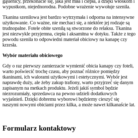
gąsienicy, przekonacie się, jaka jest miła i ciepła, a dzięki włoskom i
wypustkom, niejednorodna. Podobne wrażenie wywołuje szenila.
Tkanina szenilowa jest bardzo wytrzymała i odporna na intensywne
użytkowanie. Co ważne, nie mechaci się, a niektóre jej rodzaje są
trudnopalne. Fotele obite szenilą są stworzone do relaksu. Tkanina
jest niezwykle przyjemna, ciepła i aksamitna w dotyku. Także z tego
powodu szenila to odpowiedni materiał obiciowy na kanapę czy
krzesła.
Wybór materiału obiciowego
Gdy o raz pierwszy zamierzacie wymienić obicia kanapy czy foteli,
warto poświecić trochę czasu, aby poznać różnice pomiędzy
tkaninami, ich walorami użytkowymi i estetycznymi. Wybór jest
naprawdę duży, ale żeby zakup trafiony, warto przyjrzeć się danym
zapisanym na metkach produktu. Jeżeli jakiś symbol będzie
niezrozumiały, sprzedawca na pewno udzieli dodatkowych
wyjaśnień. Dzięki dobremu wyborowi będziemy cieszyć się
naszymi nowymi obiciami przez kilka, a może nawet kilkanaście lat.
Formularz kontaktowy