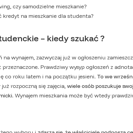
ving, czy samodzielne mieszkanie?
 kredyt na mieszkanie dla studenta?
tudenckie – kiedy szukać ?
ń na wynajem, zazwyczaj już w ogłoszeniu zamieszcza
t przeznaczone. Prawdziwy wysyp ogłoszeń z adnot
ę co roku latem i na początku jesieni.
To we wrześni
y już rozpoczną się zajęcia,
wiele osób poszukuje swo
micki
. Wynajem mieszkania może być wtedy prawdz
użego wyboru i
zdarza się, że właściciele podnoszą ce