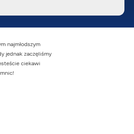
zym najmłodszym
y jednak zaczęliśmy
Jesteście ciekawi
emnic!