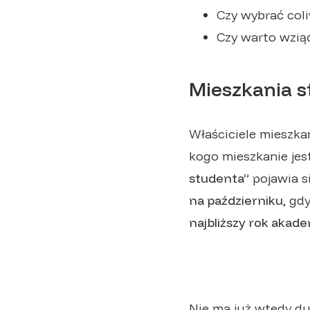
Czy wybrać coli
Czy warto wziąć
Mieszkania s
Właściciele mieszka
kogo mieszkanie jes
studenta”
pojawia si
na październiku
, gd
najbliższy rok akade
Nie ma już wtedy d