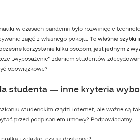
auki w czasach pandemii było rozwinięcie technolog
bywanie zajęć z własnego pokoju.
To właśnie szybki 
oczesne korzystanie kilku osobom, jest jednym z w
eszcze „wyposażenie” zdaniem studentów zdecydowa
być obowiązkowe?
la studenta — inne kryteria wyb
szkaniu studenckim rządzi internet, ale ważne są t
pytać przed podpisaniem umowy? Podpowiadamy.
, pralka i żelazko, czy są dostępne?