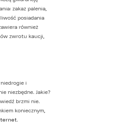
ia: zakaz palenia,
żliwość posiadania
zawiera również
ów zwrotu kaucji,
niedrogie i
ie niezbędne. Jakie?
wiedź brzmi nie.
unkiem koniecznym,
nternet.