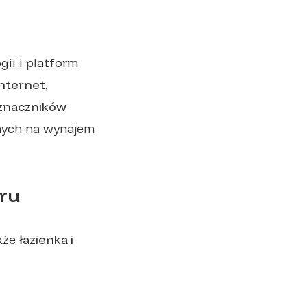
ii i platform
internet,
yznaczników
nych na wynajem
oru
akże
łazienka i