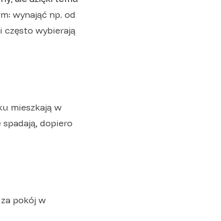
em: wynająć np. od
i często wybierają
ku mieszkają w
 spadają, dopiero
ć za pokój w