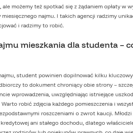
 ale możemy też spotkać się z żądaniem opłaty w 
y
miesięcznego najmu. I takich agencji radzimy unika
ować i radzimy to robić.
mu mieszkania dla studenta – c
ajmu, student powinien dopilnować kilku kluczowy
biorczy to dokument chroniący obie strony – szcze
ie wprowadzenia, uwzględniając istniejące uszkodz
i. Warto robić zdjęcia każdego pomieszczenia i wszys
ezpodstawnymi roszczeniami o zwrot kaucji. Młodzi 
ii kredytowej ani stałego dochodu, dlatego właścic
rzez rodziców lub opiekunów prawnych, co daje wi