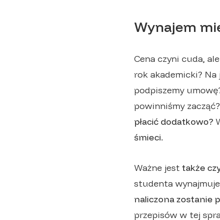
Wynajem mie
Cena czyni cuda, al
rok akademicki? Na 
podpiszemy umowę? 
powinniśmy zacząć?
płacić dodatkowo?
W
śmieci.
Ważne jest
także czy
studenta wynajmujem
naliczona zostanie p
przepisów w tej sp