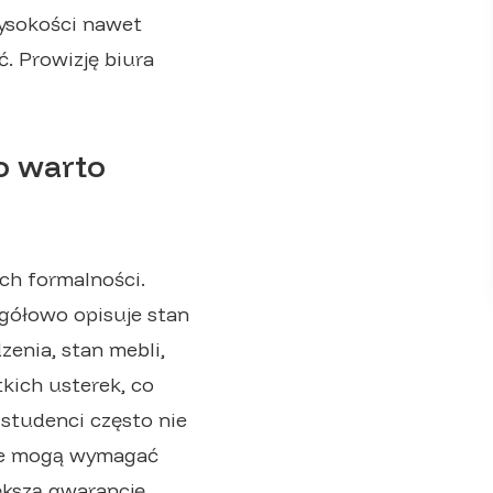
wysokości nawet
ć. Prowizję biura
o warto
ch formalności.
gółowo opisuje stan
enia, stan mebli,
tkich usterek, co
studenci często nie
iele mogą wymagać
ększą gwarancję