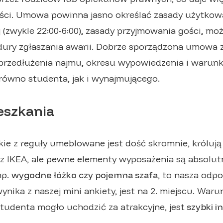
ci. Umowa powinna jasno określać zasady użytkowan
 (zwykle 22:00-6:00), zasady przyjmowania gości, mo
dury zgłaszania awarii. Dobrze sporządzona umowa 
przedłużenia najmu, okresu wypowiedzenia i warunk
arówno studenta, jak i wynajmującego.
eszkania
ie z reguły umeblowane jest dość skromnie, królują 
z IKEA, ale pewne elementy wyposażenia są absolutn
np.
wygodne łóżko czy pojemna szafa
, to nasza odpo
ynika z naszej mini ankiety, jest na 2. miejscu. War
studenta mogło uchodzić za atrakcyjne, jest
szybki i