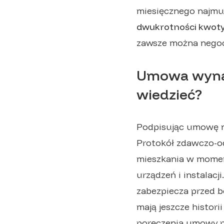
miesięcznego najmu,
dwukrotności kwot
zawsze można negocj
Umowa wynaj
wiedzieć?
Podpisując umowę n
Protokół zdawczo-od
mieszkania w momenc
urządzeń i instalacj
zabezpiecza przed b
mają jeszcze histor
poręczenia umowy p