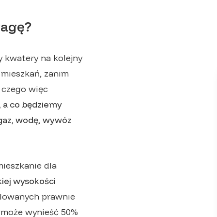
wagę?
y kwatery na kolejny
 mieszkań, zanim
 czego więc
, a co będziemy
 gaz, wodę
,
wywóz
mieszkanie dla
kiej wysokości
ulowanych prawnie
a może wynieść 50%