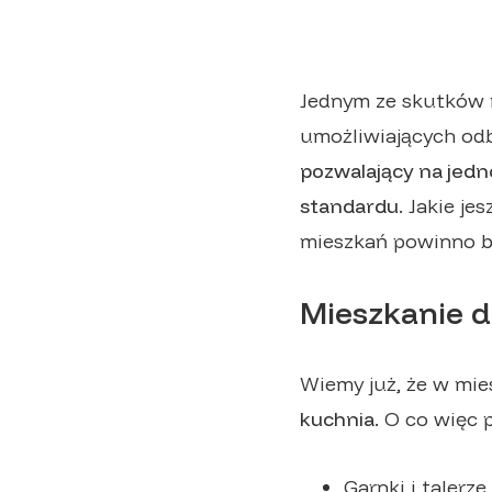
Jednym ze skutków n
umożliwiających od
pozwalający na jedn
standardu
. Jakie j
mieszkań powinno 
Mieszkanie d
Wiemy już, że w mie
kuchnia.
O co więc 
Garnki i talerze