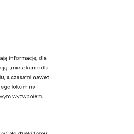
ją informację, dla
acją
„mieszkanie dla
u, a czasami nawet
jego lokum na
iwym wyzwaniem.
ny, ale dzięki temu