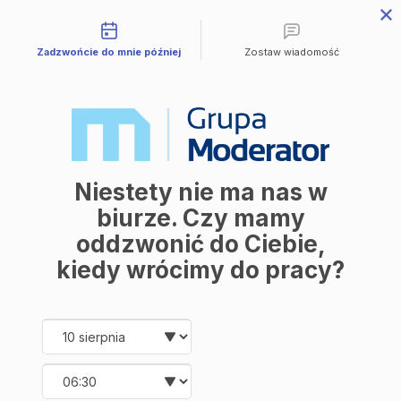
Możliwości kontaktu
Przejdź do treści
Zadzwońcie do mnie później
Zostaw wiadomość
Mieszkania
Wszystkie mieszkania
Avia III
M | City
Industria
Symfonia
Aleja Mickiewicza
Balantia
Niestety nie ma nas w
Ceramika
Lokale użytkowe
biurze. Czy mamy
O firmie
oddzwonić do Ciebie,
O nas
Korzyści
kiedy wrócimy do pracy?
Promocje
Aktualności
Kontakt
Date and time slection for sch
Wybierz datę
Mieszkania
Wybierz godzinę
Wszystkie mieszkania
Avia III