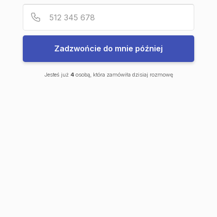
M | City
Podaj
Numer
Industria
Symfonia
Aleja Mickiewicza
Balantia
Zadzwońcie do mnie później
Ceramika
Lokale użytkowe
O firmie
Jesteś już
4
osobą, która zamówiła dzisiaj rozmowę
O nas
Korzyści
Promocje
Aktualności
Kontakt
Sprzedane
18
Balantia
18
Numer
Data oddania