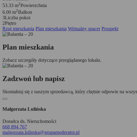
2
53.33 m
Powierzchnia
2
6.00 m
Balkon
3
Liczba pokoi
2
Piętro
Rzut mieszkania
Plan mieszkania
Wirtualny spacer
Prospekt
Plan mieszkania
Zobacz szczegóły dotyczące przeglądanego lokalu.
Zadzwoń lub napisz
Skontaktuj się z naszym sprzedawcą, który chętnie odpowie na wszys
Małgorzata Lulińska
Doradca ds. Nieruchomości
668 894 767
malgorzata.lulinska@grupamoderator.pl