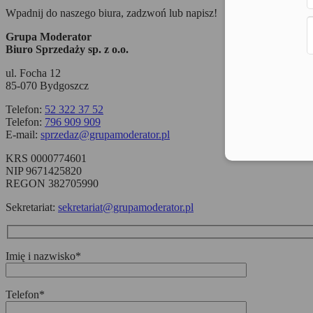
Wpadnij do naszego biura, zadzwoń lub napisz!
Grupa Moderator
Biuro Sprzedaży sp. z o.o.
ul. Focha 12
85-070 Bydgoszcz
Telefon:
52 322 37 52
Telefon:
796 909 909
E-mail:
sprzedaz@grupamoderator.pl
KRS 0000774601
NIP 9671425820
REGON 382705990
Sekretariat:
sekretariat@grupamoderator.pl
Imię i nazwisko*
Telefon*