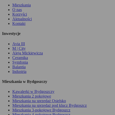
Mieszkania
O nas
Korzyści
Aktualności
Kontakt
Inwestycje
Avia III
M | City
Aleja Mickiewicza
Ceramika
Symfonia
Balantia
Industria
Mieszkania w Bydgoszczy
Kawalerki w Bydgoszczy
Mieszkania 2 pokojowe
Mieszkania na sprzedaż Osielsko
Mieszkania na sprzedaż pod klucz Bydgoszcz
Mieszkania 3-pokojowe Bydgoszcz
Mieszkania 4-pokojowe Bydgoszcz