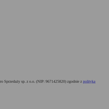
o Sprzedaży sp. z o.o. (NIP: 9671425820) zgodnie z
polityką