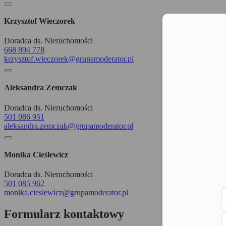
Krzysztof Wieczorek
Moż
Doradca ds. Nieruchomości
668 894 778
krzysztof.wieczorek@grupamoderator.pl
Aleksandra Zemczak
Doradca ds. Nieruchomości
501 086 951
aleksandra.zemczak@grupamoderator.pl
Monika Cieślewicz
Doradca ds. Nieruchomości
501 085 962
monika.cieslewicz@grupamoderator.pl
Formularz kontaktowy