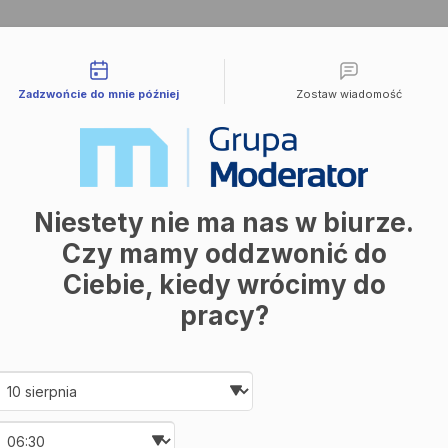
liwości kontaktu
Zadzwońcie do mnie później
Zostaw wiadomość
Niestety nie ma nas w biurze.
Czy mamy oddzwonić do
Ciebie, kiedy wrócimy do
pracy?
Date and time slection for sch
Wybierz datę
Wybierz godzinę