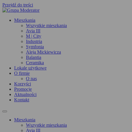
Przejdź do treści
Mieszkania
Wszystkie mieszkania
Avia III
M | City
Industria
Symfonia
Aleja Mickiewicza
Balantia
Ceramika
Lokale użytkowe
O firmie
O nas
Korzyści
Promocje
Aktualności
Kontakt
Mieszkania
Wszystkie mieszkania
Avia III