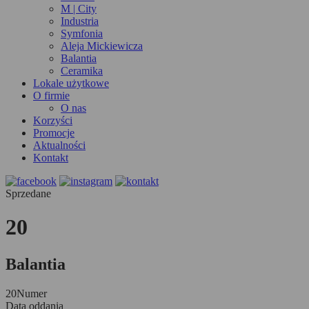
M | City
Industria
Symfonia
Aleja Mickiewicza
Balantia
Ceramika
Lokale użytkowe
O firmie
O nas
Korzyści
Promocje
Aktualności
Kontakt
Sprzedane
20
Balantia
20
Numer
Data oddania