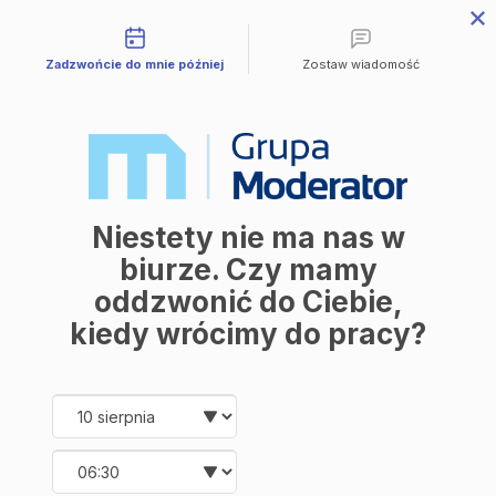
Możliwości kontaktu
Zadzwońcie do mnie później
Zostaw wiadomość
Dostępne
29
Balantia
Niestety nie ma nas w
biurze. Czy mamy
29
Data oddania
oddzwonić do Ciebie,
Numer
kiedy wrócimy do pracy?
2
2
53.10 m
6.00 m
Powierzchnia
Balkon
Date and time slection for sch
Wybierz datę
3
3
Liczba pokoi
Piętro
Wybierz godzinę